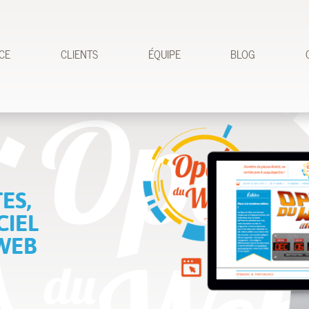
CE
CLIENTS
ÉQUIPE
BLOG
ES,
CIEL
WEB