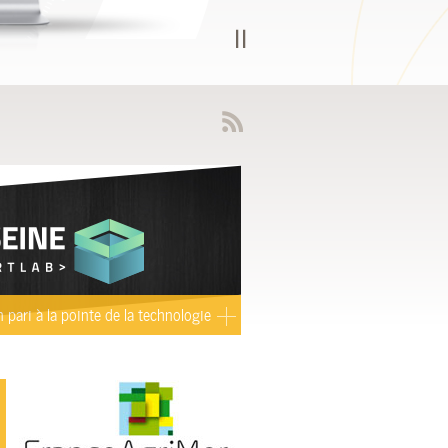
 pari à la pointe de la technologie