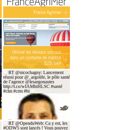
France Agrimer
Utiliser les réseaux sociaux
dans un contexte de marché
B2B
SAP
RT @nicochagny: Lancement
réussi pour @_argolife, le pôle santé
de l’agence @lesargonautes
http://t.co/wIAMhiHLSC #santé
#clm #crm #bi
RT @OpenduWeb: Ca y est, les
#ODW5 sont lancés ! Vous pouvez