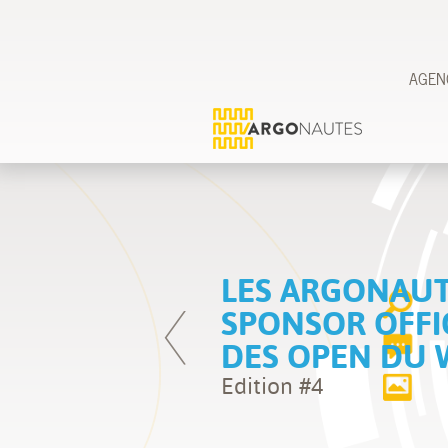
AGEN
LES ARGONAUT
SPONSOR OFFI
DES OPEN DU 
Edition #4