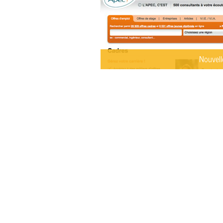
Nouvell