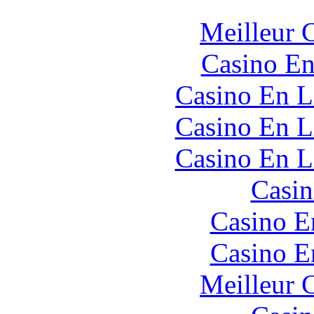
Meilleur 
Casino En
Casino En L
Casino En L
Casino En L
Casin
Casino E
Casino E
Meilleur 