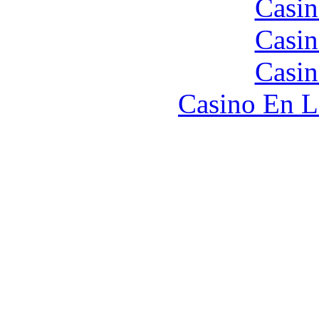
Casin
Casin
Casin
Casino En L