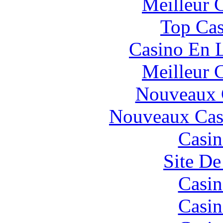
Meilleur 
Top Cas
Casino En L
Meilleur 
Nouveaux 
Nouveaux Cas
Casin
Site De
Casin
Casin