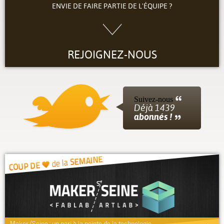
0 JS:
1 JS:
2 JS:
3 JS:
ENVIE DE FAIRE PARTIE DE L'ÉQUIPE ?
REJOIGNEZ-NOUS
Suivez-nous
Déjà
1439
abonnés !
Maker/Seine : un pari à la pointe de la technologie