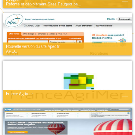
Refonte et déploiement Sites Peugeot.pa...
Nouvelle version du site Apec.fr
APEC
France Agrimer