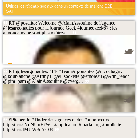
Utiliser les réseaux sociaux dans un contexte de marché B2B
SAP
RT @posalito: Welcome @AlainAssouline de l'agence
@lesargonautes pour la journée Geek #journeegeek67 : les
annonceurs ne sont plus maîtres …
RT @lesargonautes: #FF #TeamArgonautes @nicochagny
@kdublanche @AffinyT @ellisockette @ethoreau @Adri_iench
@pim_pam @AlainAssouline @cverg…
#Pitcher, le #Tinder des agences et des #annonceurs
http://t.co/sNoNUuHfWn #application #marketing #publicité
http://t.co/IMUW3uYOJ9