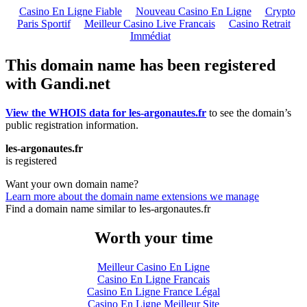
Casino En Ligne Fiable
Nouveau Casino En Ligne
Crypto
Paris Sportif
Meilleur Casino Live Francais
Casino Retrait
Immédiat
This domain name has been registered
with Gandi.net
View the WHOIS data for les-argonautes.fr
to see the domain’s
public registration information.
les-argonautes.fr
is registered
Want your own domain name?
Learn more about the domain name extensions we manage
Find a domain name similar to les-argonautes.fr
Worth your time
Meilleur Casino En Ligne
Casino En Ligne Francais
Casino En Ligne France Légal
Casino En Ligne Meilleur Site