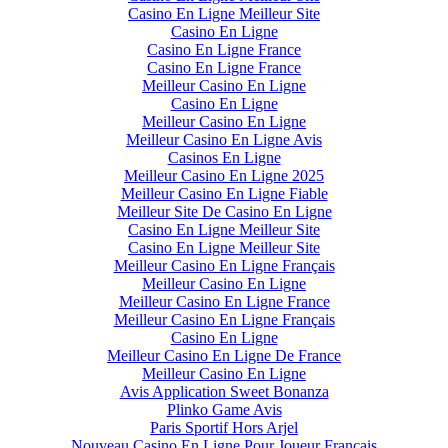
Casino En Ligne Meilleur Site
Casino En Ligne
Casino En Ligne France
Casino En Ligne France
Meilleur Casino En Ligne
Casino En Ligne
Meilleur Casino En Ligne
Meilleur Casino En Ligne Avis
Casinos En Ligne
Meilleur Casino En Ligne 2025
Meilleur Casino En Ligne Fiable
Meilleur Site De Casino En Ligne
Casino En Ligne Meilleur Site
Casino En Ligne Meilleur Site
Meilleur Casino En Ligne Français
Meilleur Casino En Ligne
Meilleur Casino En Ligne France
Meilleur Casino En Ligne Français
Casino En Ligne
Meilleur Casino En Ligne De France
Meilleur Casino En Ligne
Avis Application Sweet Bonanza
Plinko Game Avis
Paris Sportif Hors Arjel
Nouveau Casino En Ligne Pour Joueur Francais