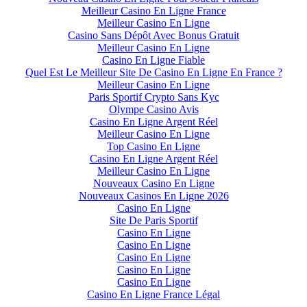
Meilleur Casino En Ligne France
Meilleur Casino En Ligne
Casino Sans Dépôt Avec Bonus Gratuit
Meilleur Casino En Ligne
Casino En Ligne Fiable
Quel Est Le Meilleur Site De Casino En Ligne En France ?
Meilleur Casino En Ligne
Paris Sportif Crypto Sans Kyc
Olympe Casino Avis
Casino En Ligne Argent Réel
Meilleur Casino En Ligne
Top Casino En Ligne
Casino En Ligne Argent Réel
Meilleur Casino En Ligne
Nouveaux Casino En Ligne
Nouveaux Casinos En Ligne 2026
Casino En Ligne
Site De Paris Sportif
Casino En Ligne
Casino En Ligne
Casino En Ligne
Casino En Ligne
Casino En Ligne
Casino En Ligne France Légal