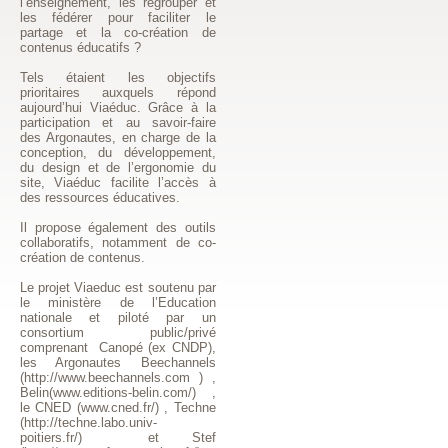
l’enseignement, les regrouper et
les fédérer pour faciliter le
partage et la co-création de
contenus éducatifs ?
Tels étaient les objectifs
prioritaires auxquels répond
aujourd’hui Viaéduc. Grâce à la
participation et au savoir-faire
des Argonautes, en charge de la
conception, du développement,
du design et de l’ergonomie du
site, Viaéduc facilite l’accès à
des ressources éducatives.
Il propose également des outils
collaboratifs, notamment de co-
création de contenus.
Le projet Viaeduc est soutenu par
le ministère de l’Education
nationale et piloté par un
consortium public/privé
comprenant Canopé (ex CNDP),
les Argonautes Beechannels
(http://www.beechannels.com ) ,
Belin(www.editions-belin.com/) ,
le CNED (www.cned.fr/) , Techne
(http://techne.labo.univ-
poitiers.fr/) et Stef