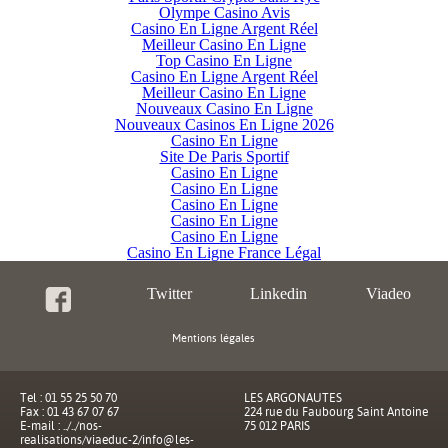
Olympe Casino Avis
Casino En Ligne Argent Réel
Meilleur Casino En Ligne
Top Casino En Ligne
Casino En Ligne Argent Réel
Meilleur Casino En Ligne
Nouveaux Casino En Ligne
Nouveaux Casinos En Ligne 2026
Casino En Ligne
Site De Paris Sportif
Casino En Ligne
Casino En Ligne
Casino En Ligne
Casino En Ligne
Casino En Ligne
Casino En Ligne France Légal
Twitter
Linkedin
Viadeo
Mentions légales
Tel : 01 55 25 50 70
LES ARGONAUTES
Fax : 01 43 67 07 67
224 rue du Faubourg Saint Antoine
E-mail :
../../nos-
75 012 PARIS
realisations/viaeduc-2/info@les-