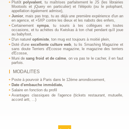
Plutôt
polyvalent
, tu maîtrises parfaitement le JS (les librairies
Mootools et jQuery en particulier) et l'élépolo (ou le polophant,
appellation également admise),
Junior
, mais pas trop, tu as déjà une première expérience d'un an
en agence, et +5XP contre les dieux et les nabots des enfers,
Certainement
sympa
, tu souris à tes collègues en toutes
occasions, et tu achètes du Kwiskas à ton chat pendant qu'il joue
au babyfoot,
D'un naturel
optimiste
, ton mug est toujours à moitié plein,
Doté d'une
excellente culture web
, tu lis Smashing Magazine et
sans doute Terriers d'Ecosse magazine, le magazine des terriers
d'Ecosse,
Muni de
sang froid et de calme
, on va pas te le cacher, il en faut
parfois.
MODALITES
Poste à pourvoir à Paris dans le 12ème arrondissement,
Date d'embauche immédiate,
Salaire en fonction du profil
Avantages classiques de l'agence (tickets restaurant, mutuelle,
accord artt, ...)