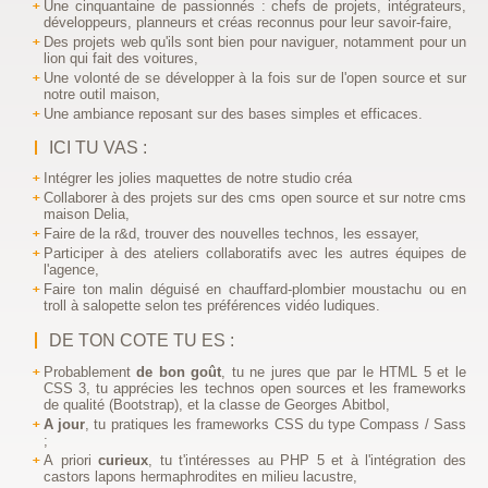
Une cinquantaine de passionnés : chefs de projets, intégrateurs,
développeurs, planneurs et créas reconnus pour leur savoir-faire,
Des projets web qu'ils sont bien pour naviguer
, notamment pour un
lion qui fait des voitures,
Une volonté de se développer à la fois sur de l'open source et sur
notre outil maison,
Une ambiance reposant sur des bases simples et efficaces.
ICI TU VAS :
Intégrer les jolies maquettes de notre studio créa
Collaborer à des projets sur des cms open source et sur notre cms
maison Delia,
Faire de la r&d, trouver des nouvelles technos, les essayer,
Participer à des ateliers collaboratifs avec les autres équipes de
l'agence,
Faire ton malin déguisé en chauffard-plombier moustachu ou en
troll à salopette selon tes préférences vidéo ludiques.
DE TON COTE TU ES :
Probablement
de bon goût
, tu ne jures que par le HTML 5 et le
CSS 3, tu apprécies les technos open sources et les frameworks
de qualité (Bootstrap), et la classe de Georges Abitbol,
A jour
, tu pratiques les frameworks CSS du type Compass / Sass
;
A priori
curieux
, tu t'intéresses au PHP 5 et à l'intégration des
castors lapons hermaphrodites en milieu lacustre,