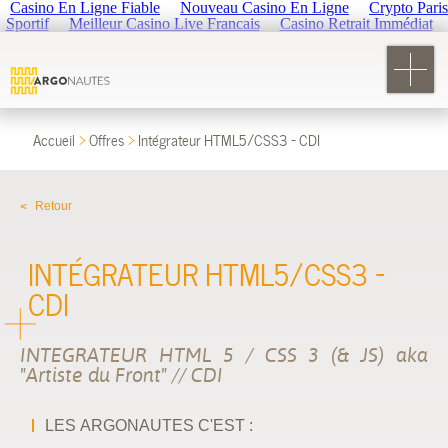
Casino En Ligne Fiable
Nouveau Casino En Ligne
Crypto Paris
Sportif
Meilleur Casino Live Francais
Casino Retrait Immédiat
Accueil
Offres
Intégrateur HTML5/CSS3 - CDI
Retour
INTÉGRATEUR HTML5/CSS3 -
CDI
INTEGRATEUR HTML 5 / CSS 3 (& JS) aka
"Artiste du Front" // CDI
LES ARGONAUTES C'EST :