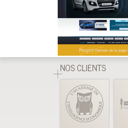
Peugeot
Refonte de la page 
NOS CLIENTS