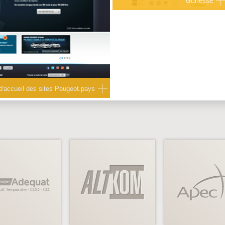
d'accueil des sites Peugeot.pays