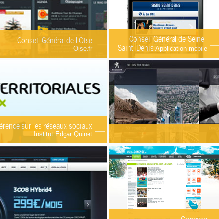
Conseil Général de Seine-
Conseil Général de l'Oise
Saint-Denis
Oise.fr
Application mobile
férence sur les réseaux sociaux
Institut Edgar Quinet
Gonesse