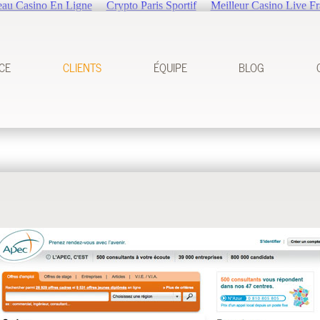
au Casino En Ligne
Crypto Paris Sportif
Meilleur Casino Live Fr
CE
CLIENTS
ÉQUIPE
BLOG