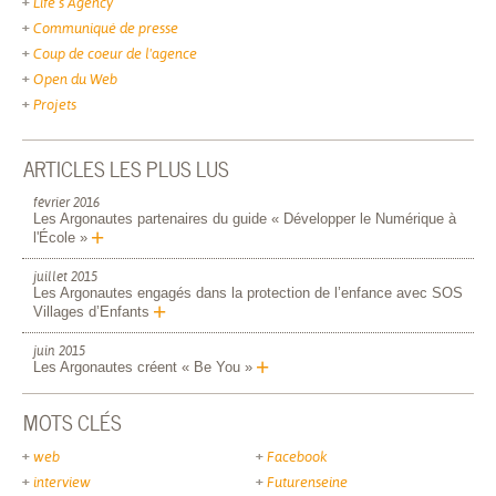
Life’s Agency
Communiqué de presse
Coup de coeur de l'agence
Open du Web
Projets
ARTICLES LES PLUS LUS
février 2016
Les Argonautes partenaires du guide « Développer le Numérique à
+
l'École »
juillet 2015
Les Argonautes engagés dans la protection de l’enfance avec SOS
+
Villages d’Enfants
juin 2015
+
Les Argonautes créent « Be You »
MOTS CLÉS
web
Facebook
interview
Futurenseine