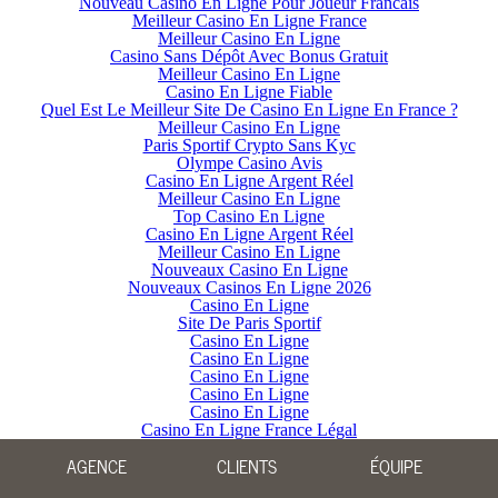
Nouveau Casino En Ligne Pour Joueur Francais
Meilleur Casino En Ligne France
Meilleur Casino En Ligne
Casino Sans Dépôt Avec Bonus Gratuit
Meilleur Casino En Ligne
Casino En Ligne Fiable
Quel Est Le Meilleur Site De Casino En Ligne En France ?
Meilleur Casino En Ligne
Paris Sportif Crypto Sans Kyc
Olympe Casino Avis
Casino En Ligne Argent Réel
Meilleur Casino En Ligne
Top Casino En Ligne
Casino En Ligne Argent Réel
Meilleur Casino En Ligne
Nouveaux Casino En Ligne
Nouveaux Casinos En Ligne 2026
Casino En Ligne
Site De Paris Sportif
Casino En Ligne
Casino En Ligne
Casino En Ligne
Casino En Ligne
Casino En Ligne
Casino En Ligne France Légal
AGENCE
CLIENTS
ÉQUIPE