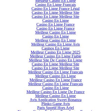
Meilleur Casino En Ligne
Casino En Ligne Francais
Casino En Ligne France Légal
Casino En Ligne Meilleur Site
Casino En Ligne Meilleur Site
Casino En Ligne
Casino En Ligne France
Casino En Ligne France
Meilleur Casino En Ligne
Casino En Ligne
Meilleur Casino En Ligne
Meilleur Casino En Ligne Avis
Casinos En Ligne
Meilleur Casino En Ligne 2025
Meilleur Casino En Ligne Fiable
Meilleur Site De Casino En Ligne
Casino En Ligne Meilleur Site
Casino En Ligne Meilleur Site
Meilleur Casino En Ligne Français
Meilleur Casino En Ligne
Meilleur Casino En Ligne France
Meilleur Casino En Ligne Français
Casino En Ligne
Meilleur Casino En Ligne De France
Meilleur Casino En Ligne
Avis Application Sweet Bonanza
Plinko Game Avis
Paris Sportif Hors Arjel