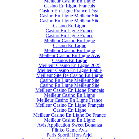
Meilleur Casino En Ligne
Casino En Ligne Francais
Casino En Ligne France Légal
Casino En Ligne Meilleur Site
Casino En Ligne Meilleur Site
Casino En Ligne
Casino En Ligne France
Casino En Ligne France
Meilleur Casino En Ligne
Casino En Ligne
Meilleur Casino En Ligne
Meilleur Casino En Ligne Avis
Casinos En Ligne
Meilleur Casino En Ligne 2025
Meilleur Casino En Ligne Fiable
Meilleur Site De Casino En Ligne
Casino En Ligne Meilleur Site
Casino En Ligne Meilleur Site
Meilleur Casino En Ligne Français
Meilleur Casino En Ligne
Meilleur Casino En Ligne France
Meilleur Casino En Ligne Français
Casino En Ligne
Meilleur Casino En Ligne De France
Meilleur Casino En Ligne
Avis Application Sweet Bonanza
Plinko Game Avis
Paris Sportif Hors Arjel