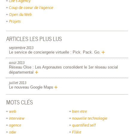
Life’s Agency
Coup de coeur de l'agence
Open du Web
Projets
ARTICLES LES PLUS LUS
septembre 2013
+
Le service de conciergerie virtuelle : Pick. Pack. Go.
août 2013
Réseau Oise : Les Argonautes consolident le 1er réseau social
+
départemental
juillet 2013
+
Le nouveau Google Maps
MOTS CLÉS
web
bien être
interview
nouvelle technologie
agence
quantified self
odw
Fliike