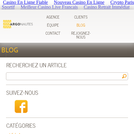
Casino En Ligne Fiable
Nouveau Casino En Ligne
Crypto Paris
Sportif
Meilleur Casino Live Francais
Casino Retrait Immédiat
AGENCE
CLIENTS
ÉQUIPE
BLOG
CONTACT
REJOIGNEZ-
NOUS
BLOG
RECHERCHEZ UN ARTICLE
SUIVEZ-NOUS
CATÉGORIES