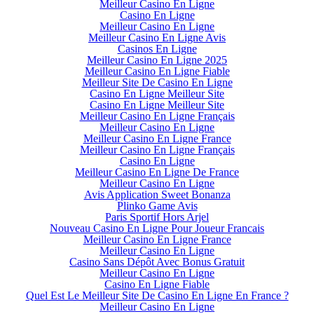
Meilleur Casino En Ligne
Casino En Ligne
Meilleur Casino En Ligne
Meilleur Casino En Ligne Avis
Casinos En Ligne
Meilleur Casino En Ligne 2025
Meilleur Casino En Ligne Fiable
Meilleur Site De Casino En Ligne
Casino En Ligne Meilleur Site
Casino En Ligne Meilleur Site
Meilleur Casino En Ligne Français
Meilleur Casino En Ligne
Meilleur Casino En Ligne France
Meilleur Casino En Ligne Français
Casino En Ligne
Meilleur Casino En Ligne De France
Meilleur Casino En Ligne
Avis Application Sweet Bonanza
Plinko Game Avis
Paris Sportif Hors Arjel
Nouveau Casino En Ligne Pour Joueur Francais
Meilleur Casino En Ligne France
Meilleur Casino En Ligne
Casino Sans Dépôt Avec Bonus Gratuit
Meilleur Casino En Ligne
Casino En Ligne Fiable
Quel Est Le Meilleur Site De Casino En Ligne En France ?
Meilleur Casino En Ligne