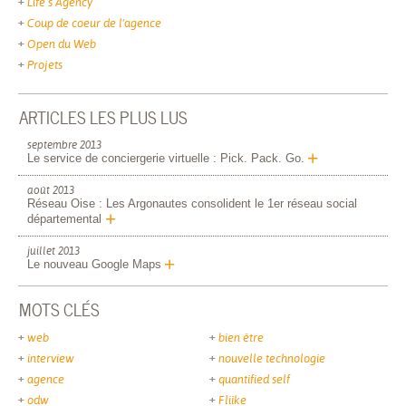
Life’s Agency
Coup de coeur de l'agence
Open du Web
Projets
ARTICLES LES PLUS LUS
septembre 2013
+
Le service de conciergerie virtuelle : Pick. Pack. Go.
août 2013
Réseau Oise : Les Argonautes consolident le 1er réseau social
+
départemental
juillet 2013
+
Le nouveau Google Maps
MOTS CLÉS
web
bien être
interview
nouvelle technologie
agence
quantified self
odw
Fliike