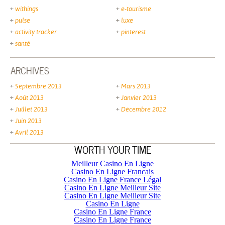
withings
e-tourisme
pulse
luxe
activity tracker
pinterest
santé
ARCHIVES
Septembre 2013
Mars 2013
Août 2013
Janvier 2013
Juillet 2013
Décembre 2012
Juin 2013
Avril 2013
WORTH YOUR TIME
Meilleur Casino En Ligne
Casino En Ligne Francais
Casino En Ligne France Légal
Casino En Ligne Meilleur Site
Casino En Ligne Meilleur Site
Casino En Ligne
Casino En Ligne France
Casino En Ligne France