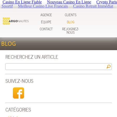
Casino En Ligne Fiable
Nouveau Casino En Ligne
Crypto Paris
Sportif
Meilleur Casino Live Francais
Casino Retrait Immédiat
AGENCE
CLIENTS
ÉQUIPE
BLOG
CONTACT
REJOIGNEZ-
NOUS
BLOG
RECHERCHEZ UN ARTICLE
SUIVEZ-NOUS
CATÉGORIES