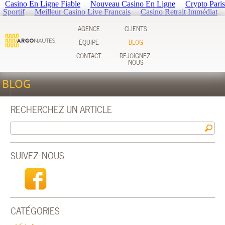
Casino En Ligne Fiable
Nouveau Casino En Ligne
Crypto Paris
Sportif
Meilleur Casino Live Francais
Casino Retrait Immédiat
AGENCE
CLIENTS
ÉQUIPE
BLOG
CONTACT
REJOIGNEZ-
NOUS
BLOG
RECHERCHEZ UN ARTICLE
SUIVEZ-NOUS
CATÉGORIES