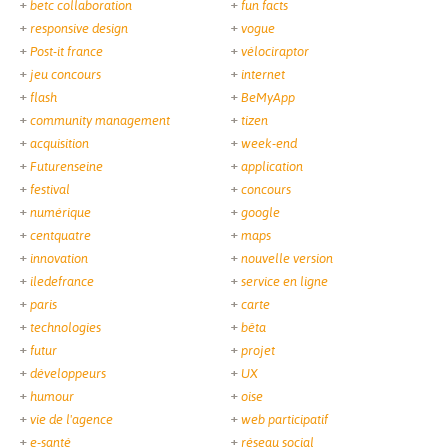
betc collaboration
fun facts
responsive design
vogue
Post-it france
vélociraptor
jeu concours
internet
flash
BeMyApp
community management
tizen
acquisition
week-end
Futurenseine
application
festival
concours
numérique
google
centquatre
maps
innovation
nouvelle version
iledefrance
service en ligne
paris
carte
technologies
bêta
futur
projet
développeurs
UX
humour
oise
vie de l'agence
web participatif
e-santé
réseau social