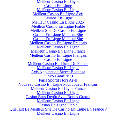
Meilleur Casino En Ligne
Casino En Ligne
Meilleur Casino En Ligne
Meilleur Casino En Ligne Avis
Casinos En Ligne
Meilleur Casino En Ligne 2025
Meilleur Casino En Ligne Fiable
Meilleur Site De Casino En Ligne
Casino En Ligne Meilleur Site
Casino En Ligne Meilleur Site
Meilleur Casino En Ligne Français
Meilleur Casino En Ligne
Meilleur Casino En Ligne France
Meilleur Casino En Ligne Français
Casino En Ligne
Meilleur Casino En Ligne De France
Meilleur Casino En Ligne
Avis Application Sweet Bonanza
Plinko Game Avis
Paris Sportif Hors Arjel
Nouveau Casino En Ligne Pour Joueur Francais
Meilleur Casino En Ligne France
Meilleur Casino En Ligne
Casino Sans Dépôt Avec Bonus Gratuit
Meilleur Casino En Ligne
Casino En Ligne Fiable
Quel Est Le Meilleur Site De Casino En Ligne En France ?
Meilleur Casino En Ligne