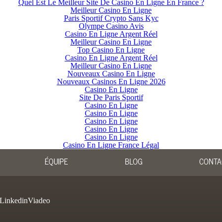
Quel Est Le Meilleur Site De Casino En Ligne En France ?
Meilleur Casino En Ligne
Paris Sportif Crypto Sans Kyc
Olympe Casino Avis
Casino En Ligne Argent Réel
Meilleur Casino En Ligne
Top Casino En Ligne
Casino En Ligne Argent Réel
Meilleur Casino En Ligne
Nouveaux Casino En Ligne
Nouveaux Casinos En Ligne 2026
Casino En Ligne
Site De Paris Sportif
Casino En Ligne
Casino En Ligne
Casino En Ligne
Casino En Ligne
Casino En Ligne
Casino En Ligne France Légal
ÉQUIPE
BLOG
CONTA
Linkedin
Viadeo