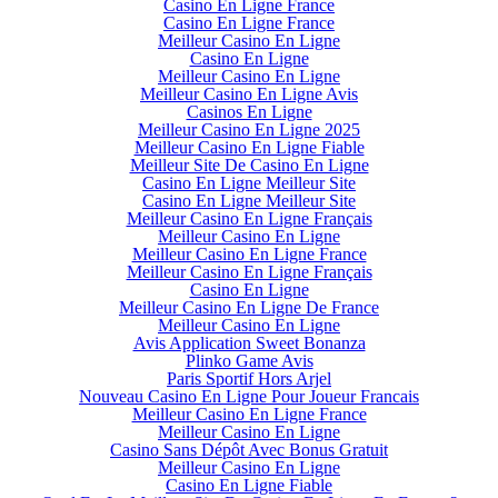
Casino En Ligne France
Casino En Ligne France
Meilleur Casino En Ligne
Casino En Ligne
Meilleur Casino En Ligne
Meilleur Casino En Ligne Avis
Casinos En Ligne
Meilleur Casino En Ligne 2025
Meilleur Casino En Ligne Fiable
Meilleur Site De Casino En Ligne
Casino En Ligne Meilleur Site
Casino En Ligne Meilleur Site
Meilleur Casino En Ligne Français
Meilleur Casino En Ligne
Meilleur Casino En Ligne France
Meilleur Casino En Ligne Français
Casino En Ligne
Meilleur Casino En Ligne De France
Meilleur Casino En Ligne
Avis Application Sweet Bonanza
Plinko Game Avis
Paris Sportif Hors Arjel
Nouveau Casino En Ligne Pour Joueur Francais
Meilleur Casino En Ligne France
Meilleur Casino En Ligne
Casino Sans Dépôt Avec Bonus Gratuit
Meilleur Casino En Ligne
Casino En Ligne Fiable