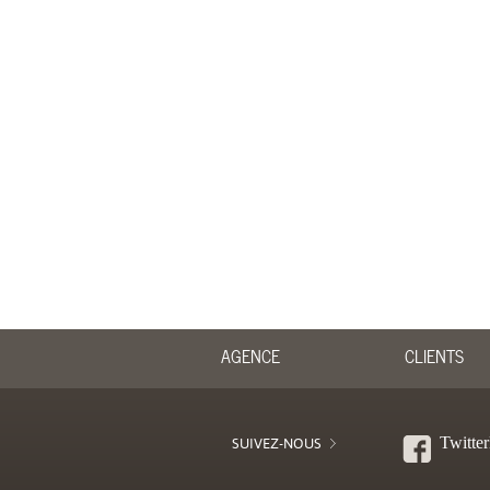
AGENCE
CLIENTS
Twitter
SUIVEZ-NOUS