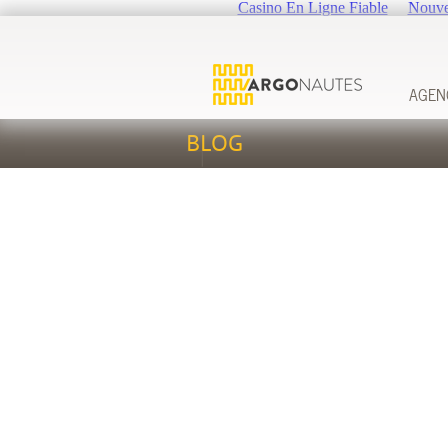
Casino En Ligne Fiable
Nouve
AGEN
BLOG