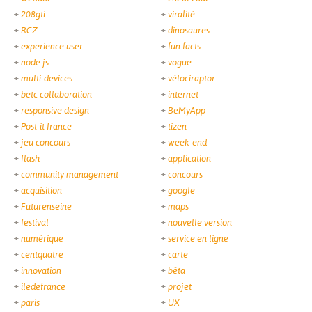
208gti
viralité
RCZ
dinosaures
experience user
fun facts
node.js
vogue
multi-devices
vélociraptor
betc collaboration
internet
responsive design
BeMyApp
Post-it france
tizen
jeu concours
week-end
flash
application
community management
concours
acquisition
google
Futurenseine
maps
festival
nouvelle version
numérique
service en ligne
centquatre
carte
innovation
bêta
iledefrance
projet
paris
UX