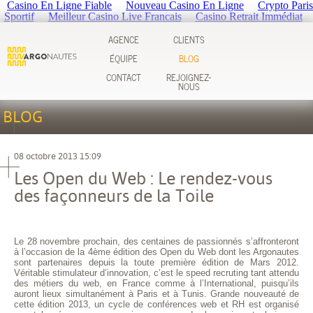
Casino En Ligne Fiable
Nouveau Casino En Ligne
Crypto Paris
Sportif
Meilleur Casino Live Francais
Casino Retrait Immédiat
AGENCE
CLIENTS
ÉQUIPE
BLOG
CONTACT
REJOIGNEZ-
NOUS
BLOG
08 octobre 2013 15:09
Les Open du Web : Le rendez-vous
des façonneurs de la Toile
Le 28 novembre prochain, des centaines de passionnés s’affronteront
à l’occasion de la 4ème édition des Open du Web dont les Argonautes
sont partenaires depuis la toute première édition de Mars 2012.
Véritable stimulateur d’innovation, c’est le speed recruting tant attendu
des métiers du web, en France comme à l’International, puisqu’ils
auront lieux simultanément à Paris et à Tunis. Grande nouveauté de
cette édition 2013, un cycle de conférences web et RH est organisé