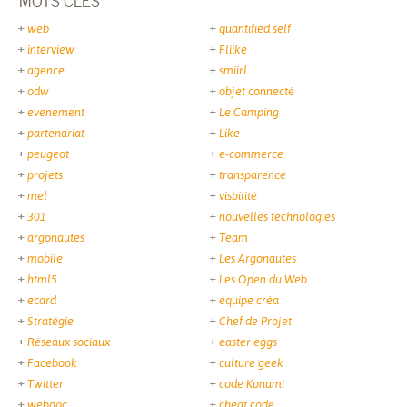
web
quantified self
interview
Fliike
agence
smiirl
odw
objet connecté
evenement
Le Camping
partenariat
Like
peugeot
e-commerce
projets
transparence
mel
visbilité
301
nouvelles technologies
argonautes
Team
mobile
Les Argonautes
html5
Les Open du Web
ecard
équipe créa
Stratégie
Chef de Projet
Réseaux sociaux
easter eggs
Facebook
culture geek
Twitter
code Konami
webdoc
cheat code