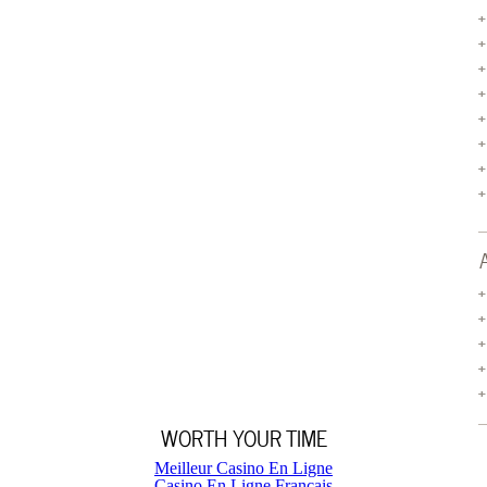
WORTH YOUR TIME
Meilleur Casino En Ligne
Casino En Ligne Francais