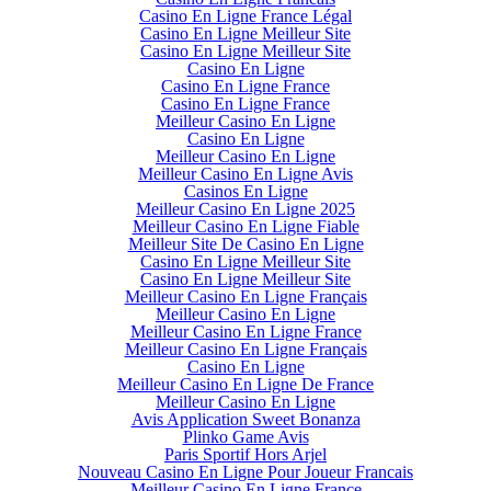
Casino En Ligne France Légal
Casino En Ligne Meilleur Site
Casino En Ligne Meilleur Site
Casino En Ligne
Casino En Ligne France
Casino En Ligne France
Meilleur Casino En Ligne
Casino En Ligne
Meilleur Casino En Ligne
Meilleur Casino En Ligne Avis
Casinos En Ligne
Meilleur Casino En Ligne 2025
Meilleur Casino En Ligne Fiable
Meilleur Site De Casino En Ligne
Casino En Ligne Meilleur Site
Casino En Ligne Meilleur Site
Meilleur Casino En Ligne Français
Meilleur Casino En Ligne
Meilleur Casino En Ligne France
Meilleur Casino En Ligne Français
Casino En Ligne
Meilleur Casino En Ligne De France
Meilleur Casino En Ligne
Avis Application Sweet Bonanza
Plinko Game Avis
Paris Sportif Hors Arjel
Nouveau Casino En Ligne Pour Joueur Francais
Meilleur Casino En Ligne France