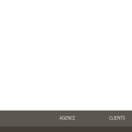
AGENCE
CLIENTS